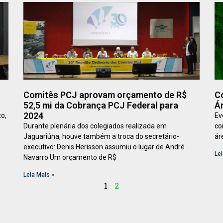
Comitês PCJ aprovam orçamento de R$
C
52,5 mi da Cobrança PCJ Federal para
Á
2024
o,
Ev
Durante plenária dos colegiados realizada em
co
Jaguariúna, houve também a troca do secretário-
ár
executivo: Denis Herisson assumiu o lugar de André
Lei
Navarro Um orçamento de R$
Leia Mais »
1
2