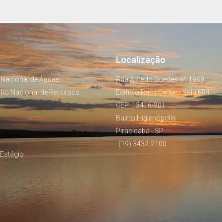
Localização
 Nacional de Águas
Rua Alfredo Guedes nº 1949
lho Nacional de Recursos
Edifício Racz Center - sala 604
CEP: 13416-901
Bairro Higienópolis
Piracicaba - SP
(19) 3437-2100
Estágio