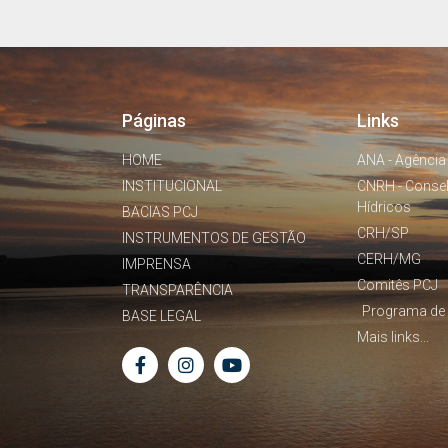
Páginas
Links
HOME
ANA - Agência
INSTITUCIONAL
CNRH - Conse
Hídricos
BACIAS PCJ
CRH/SP
INSTRUMENTOS DE GESTÃO
CERH/MG
IMPRENSA
Comitês PCJ
TRANSPARÊNCIA
Programa de 
BASE LEGAL
Mais links...