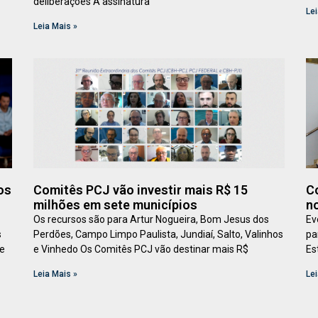
deliberações A assinatura
Lei
Leia Mais »
os
Comitês PCJ vão investir mais R$ 15
C
milhões em sete municípios
no
Os recursos são para Artur Nogueira, Bom Jesus dos
Ev
s
Perdões, Campo Limpo Paulista, Jundiaí, Salto, Valinhos
pa
te
e Vinhedo Os Comitês PCJ vão destinar mais R$
Es
Leia Mais »
Lei