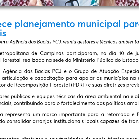
lece planejamento municipal par
is
m a Agência das Bacias PCJ, reuniu gestores e técnicos ambient
etropolitana de Campinas participaram, no dia 10 de ju
lorestal, realizado na sede do Ministério Público do Estad
e a Agência das Bacias PCJ e o Grupo de Atuação Espec
articulação e capacitação para apoiar os municípios na 
etor de Recomposição Florestal (PDRF) e suas diretrizes pre
ores públicos e equipes técnicas da área ambiental na el
iais, contribuindo para o fortalecimento das políticas ambi
iva representa um marco importante para a retomada e 
do consolidar arranjos institucionais locais capazes de t