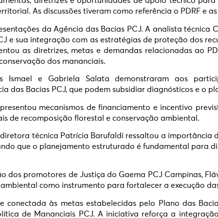
amentas, diretrizes e oportunidades de apoio técnico par
rritorial. As discussões tiveram como referência o PDRF e a
entações da Agência das Bacias PCJ. A analista técnica C
 e sua integração com as estratégias de proteção dos recur
resentou as diretrizes, metas e demandas relacionadas ao
 conservação dos mananciais.
s Ismael e Gabriela Salata demonstraram aos partic
cia das Bacias PCJ, que podem subsidiar diagnósticos e o p
resentou mecanismos de financiamento e incentivo previs
ais de recomposição florestal e conservação ambiental.
diretora técnica Patrícia Barufaldi ressaltou a importância
zando que o planejamento estruturado é fundamental para dir
 dos promotores de Justiça do Gaema PCJ Campinas, Flávia
ambiental como instrumento para fortalecer a execução das 
e conectada às metas estabelecidas pelo Plano das Baci
tica de Mananciais PCJ. A iniciativa reforça a integração 