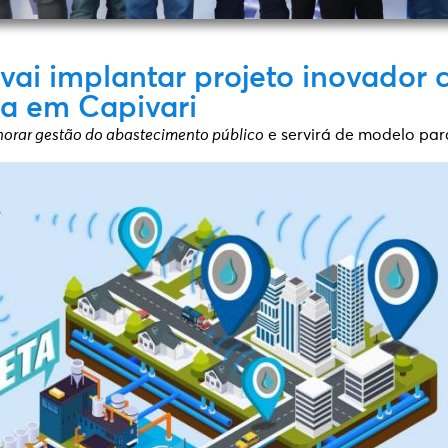
vai implantar projeto inovador 
a em Capivari
horar gestão do abastecimento público
e servirá de modelo par