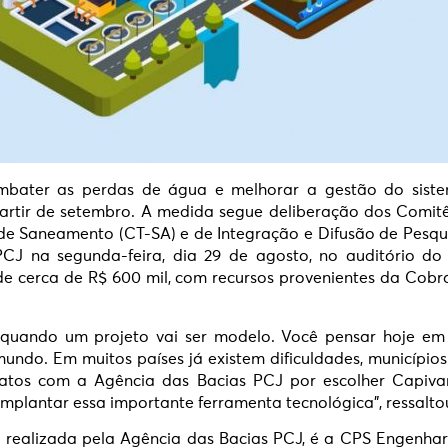
mbater as perdas de água e melhorar a gestão do siste
rtir de setembro. A medida segue deliberação dos Comitês
s de Saneamento (CT-SA) e de Integração e Difusão de Pesqui
CJ na segunda-feira, dia 29 de agosto, no auditório do
 de cerca de R$ 600 mil, com recursos provenientes da Co
e quando um projeto vai ser modelo. Você pensar hoje em
do. Em muitos países já existem dificuldades, município
tos com a Agência das Bacias PCJ por escolher Capivari
mplantar essa importante ferramenta tecnológica”, ressaltou
realizada pela Agência das Bacias PCJ, é a CPS Engenhari