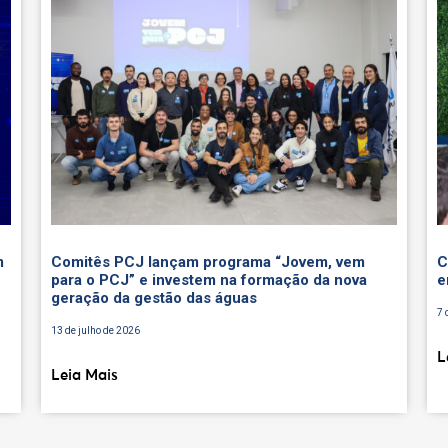
m
Comitês PCJ lançam programa “Jovem, vem
C
para o PCJ” e investem na formação da nova
e
geração da gestão das águas
7 
13 de julho de 2026
L
Leia Mais