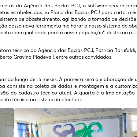
etos da Agência das Bacias PCJ, o software servirá para 
as estabelecidas no Plano das Bacias PCJ para curto, médi
 sistema de abastecimento, agilizando a tomada de decisõ
ção dessa nova ferramenta melhorar o nosso sistema de ab
ento com qualidade para a nossa população”, destacou o 
ra técnica da Agência das Bacias PCJ, Patrícia Barufaldi
erto Gravina Pladevall, entre outros convidados.
pas ao longo de 15 meses. A primeira será a elaboração de
a consiste na coleta de dados e montagem e a customizaç
rsão do cadastro técnico atual. A quarta é a implantação 
mento técnico ao sistema implantado.