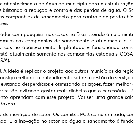
e abastecimento de água do município para a estruturação 
sibilitando a redução e controle das perdas de água. O 
as companhias de saneamento para controle de perdas híd
ses.
vador com pouquíssimos casos no Brasil, sendo amplamente
comum nas companhias de saneamento e atualmente o Pl
ídricas no abastecimento. Implantado e funcionando como
er está atualmente somente nas companhias estaduais C
S/A).
 A ideia é replicar o projeto aos outros municípios da regiã
consiga melhorar o entendimento sobre a gestão do serviço 
evitando desperdícios e otimizando as ações, fazer melhor 
s precisão, evitando gastar mais dinheiro que o necessário.
to aprendam com esse projeto. Vai ser uma grande sala 
 Razera.
 de inovação do setor. Os Comitês PCJ, como um todo, co
ndo. E a inovação no setor de água e saneamento é fund