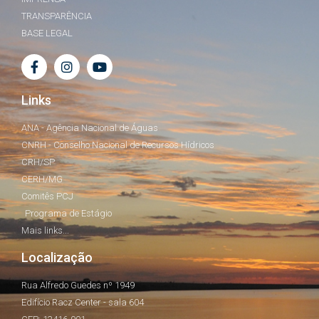
TRANSPARÊNCIA
BASE LEGAL
Links
ANA - Agência Nacional de Águas
CNRH - Conselho Nacional de Recursos Hídricos
CRH/SP
CERH/MG
Comitês PCJ
Programa de Estágio
Mais links...
Localização
Rua Alfredo Guedes nº 1949
Edifício Racz Center - sala 604