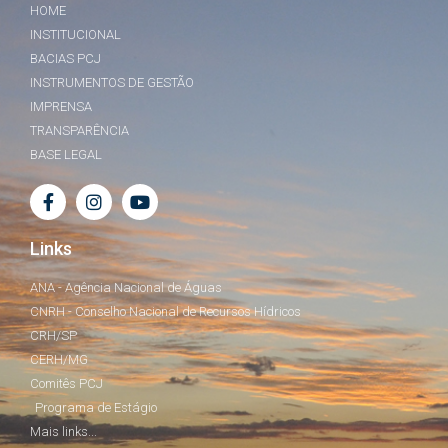
HOME
INSTITUCIONAL
BACIAS PCJ
INSTRUMENTOS DE GESTÃO
IMPRENSA
TRANSPARÊNCIA
BASE LEGAL
Links
ANA - Agência Nacional de Águas
CNRH - Conselho Nacional de Recursos Hídricos
CRH/SP
CERH/MG
Comitês PCJ
Programa de Estágio
Mais links...