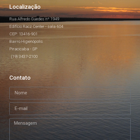
Localização
Rua Alfredo Guedes nº 1949
Edifício Racz Center - sala 604
CEP: 13416-901
Bairro Higienópolis
Piracicaba - SP
(19) 3437-2100
Contato