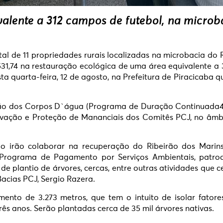
alente a 312 campos de futebol, na microb
l de 11 propriedades rurais localizadas na microbacia do Ri
531,74 na restauração ecológica de uma área equivalente a 
sta quarta-feira, 12 de agosto, na Prefeitura de Piracicaba 
ção dos Corpos D`água (Programa de Duração Continuada4 
ervação e Proteção de Mananciais dos Comitês PCJ, no âmb
ado irão colaborar na recuperação do Ribeirão dos Marins
Programa de Pagamento por Serviços Ambientais, patroci
 plantio de árvores, cercas, entre outras atividades que 
acias PCJ, Sergio Razera.
amento de 3.273 metros, que tem o intuito de isolar fato
s anos. Serão plantadas cerca de 35 mil árvores nativas.