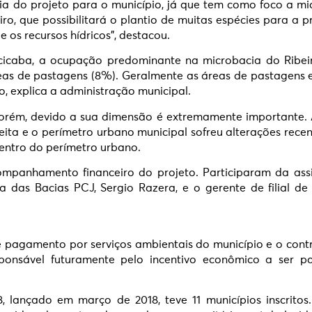
cia do projeto para o município, já que tem como foco a mic
ro, que possibilitará o plantio de muitas espécies para a
 os recursos hídricos”, destacou.
cicaba, a ocupação predominante na microbacia do Ribeir
eas de pastagens (8%). Geralmente as áreas de pastagens 
, explica a administração municipal.
Porém, devido a sua dimensão é extremamente importante.
eita e o perímetro urbano municipal sofreu alterações rec
entro do perímetro urbano.
mpanhamento financeiro do projeto. Participaram da assin
ia das Bacias PCJ, Sergio Razera, e o gerente de filial 
 pagamento por serviços ambientais do município e o cont
sponsável futuramente pelo incentivo econômico a ser p
, lançado em março de 2018, teve 11 municípios inscritos.