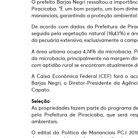
O prefeito Barjas Negri ressaltou a importân
Piracicaba. “É um bom projeto, um bom dinhei
mananciais, garantindo a proteção ambiental e
De acordo com dados da Prefeitura de Pira
seguida pela vegetação natural (18,43%) e ár
da pecuária extensiva, exclusivamente a campo
A área urbana ocupa 4,74% da microbacia. 
da microbacia, principalmente na margem dir
com aptidão rural se encontram atualmente d
A Caixa Econômica Federal (CEF) fará o aco
Barjas Negri, o Diretor-Presidente da Agênc
Capato.
Seleção
As propriedades fazem parte do programa de
pela Prefeitura de Piracicaba, que será re
ambientais.
O edital da Política de Mananciais PCJ 2018