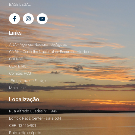
BASE LEGAL
Links
ANA - Agência Nacional de Águas
CNRH - Conselho Nacional de Recursos Hídricos
CRH/SP
CERH/MG
Comitês PCJ
Programa de Estágio
Mais links...
Localização
Rua Alfredo Guedes nº 1949
Edifício Racz Center - sala 604
CEP: 13416-901
Bairro Higienópolis