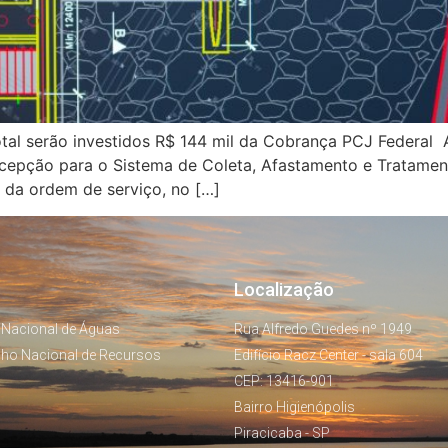
otal serão investidos R$ 144 mil da Cobrança PCJ Federal
ncepção para o Sistema de Coleta, Afastamento e Tratamen
 da ordem de serviço, no […]
Localização
 Nacional de Águas
Rua Alfredo Guedes nº 1949
lho Nacional de Recursos
Edifício Racz Center - sala 604
CEP: 13416-901
Bairro Higienópolis
Piracicaba - SP