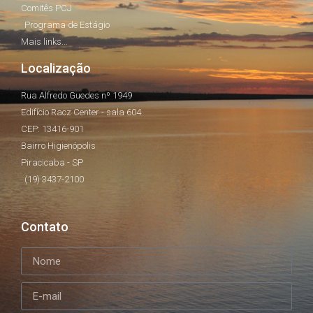
Comitês PCJ
Programa de Estágio
Mais links...
Localização
Rua Alfredo Guedes nº 1949
Edifício Racz Center - sala 604
CEP: 13416-901
Bairro Higienópolis
Piracicaba - SP
(19) 3437-2100
Contato