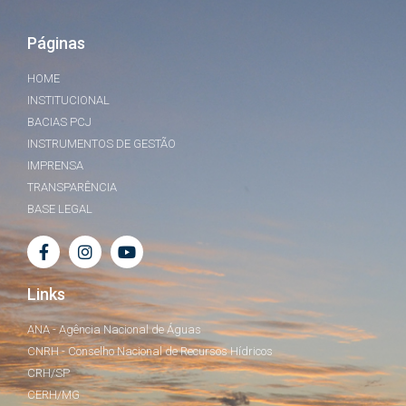
Páginas
HOME
INSTITUCIONAL
BACIAS PCJ
INSTRUMENTOS DE GESTÃO
IMPRENSA
TRANSPARÊNCIA
BASE LEGAL
Links
ANA - Agência Nacional de Águas
CNRH - Conselho Nacional de Recursos Hídricos
CRH/SP
CERH/MG