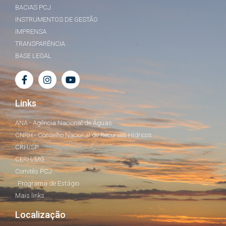
BACIAS PCJ
INSTRUMENTOS DE GESTÃO
IMPRENSA
TRANSPARÊNCIA
BASE LEGAL
Links
ANA - Agência Nacional de Águas
CNRH - Conselho Nacional de Recursos Hídricos
CRH/SP
CERH/MG
Comitês PCJ
Programa de Estágio
Mais links...
Localização