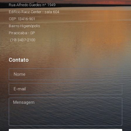
Rua Alfredo Guedes nº 1949
Edifício Racz Center - sala 604
CEP: 13416-901
Bairro Higienópolis
Piracicaba - SP
(19) 3437-2100
Contato