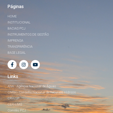
Páginas
HOME
INSTITUCIONAL
BACIAS PCJ
INSTRUMENTOS DE GESTÃO
IMPRENSA
TRANSPARÊNCIA
BASE LEGAL
Links
ANA - Agência Nacional de Águas
CNRH - Conselho Nacional de Recursos Hídricos
CRH/SP
CERH/MG
Comitês PCJ