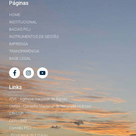
Páginas
HOME
INSTITUCIONAL
BACIAS PCJ
INSTRUMENTOS DE GESTÃO
IMPRENSA
TRANSPARÊNCIA
BASE LEGAL
Links
ANA - Agência Nacional de Águas
CNRH - Conselho Nacional de Recursos Hídricos
CRH/SP
CERH/MG
Comitês PCJ
Programa de Estágio