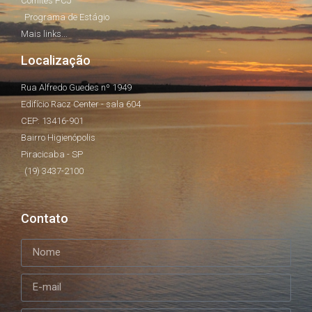
Comitês PCJ
Programa de Estágio
Mais links...
Localização
Rua Alfredo Guedes nº 1949
Edifício Racz Center - sala 604
CEP: 13416-901
Bairro Higienópolis
Piracicaba - SP
(19) 3437-2100
Contato