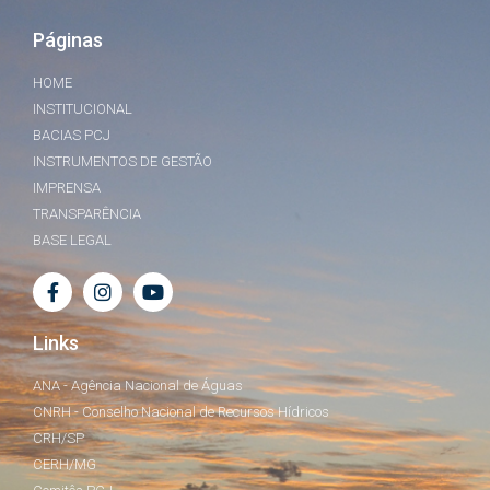
Páginas
HOME
INSTITUCIONAL
BACIAS PCJ
INSTRUMENTOS DE GESTÃO
IMPRENSA
TRANSPARÊNCIA
BASE LEGAL
Links
ANA - Agência Nacional de Águas
CNRH - Conselho Nacional de Recursos Hídricos
CRH/SP
CERH/MG