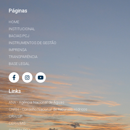
Páginas
HOME
INSTITUCIONAL
BACIAS PCJ
INSTRUMENTOS DE GESTÃO
IMPRENSA
TRANSPARÊNCIA
BASE LEGAL
Links
ANA - Agência Nacional de Águas
CNRH - Conselho Nacional de Recursos Hídricos
CRH/SP
CERH/MG