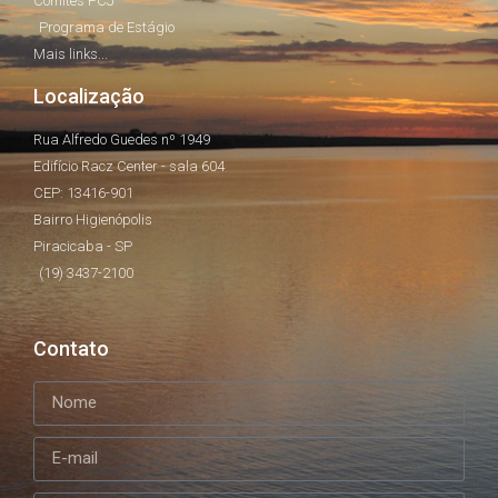
Comitês PCJ
Programa de Estágio
Mais links...
Localização
Rua Alfredo Guedes nº 1949
Edifício Racz Center - sala 604
CEP: 13416-901
Bairro Higienópolis
Piracicaba - SP
(19) 3437-2100
Contato