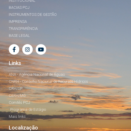
INSTITUCIONAL
BACIAS PCJ
INSTRUMENTOS DE GESTÃO
IMPRENSA
TRANSPARÊNCIA
BASE LEGAL
Links
ANA - Agência Nacional de Águas
CNRH - Conselho Nacional de Recursos Hídricos
CRH/SP
CERH/MG
Comitês PCJ
Programa de Estágio
Mais links...
Localização