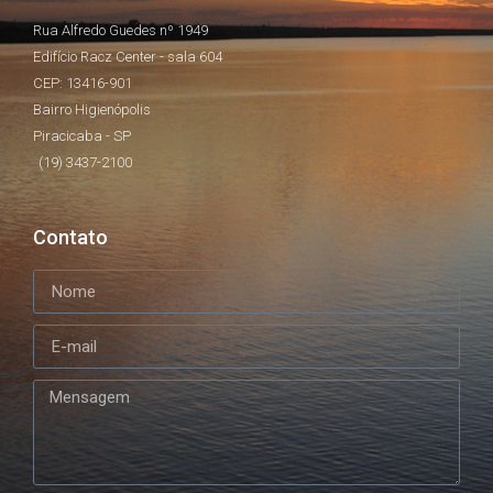
Rua Alfredo Guedes nº 1949
Edifício Racz Center - sala 604
CEP: 13416-901
Bairro Higienópolis
Piracicaba - SP
(19) 3437-2100
Contato