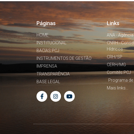
Páginas
Links
HOME
ANA - Agência
INSTITUCIONAL
CNRH - Conse
Hídricos
BACIAS PCJ
CRH/SP
INSTRUMENTOS DE GESTÃO
CERH/MG
IMPRENSA
Comitês PCJ
TRANSPARÊNCIA
Programa de 
BASE LEGAL
Mais links...