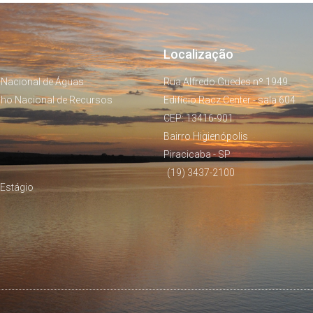
Localização
 Nacional de Águas
Rua Alfredo Guedes nº 1949
lho Nacional de Recursos
Edifício Racz Center - sala 604
CEP: 13416-901
Bairro Higienópolis
Piracicaba - SP
(19) 3437-2100
Estágio