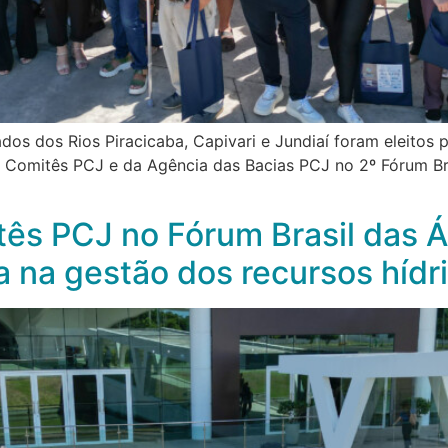
dos dos Rios Piracicaba, Capivari e Jundiaí foram eleitos
 Comitês PCJ e da Agência das Bacias PCJ no 2º Fórum Bras
tês PCJ no Fórum Brasil das Á
ia na gestão dos recursos hídr