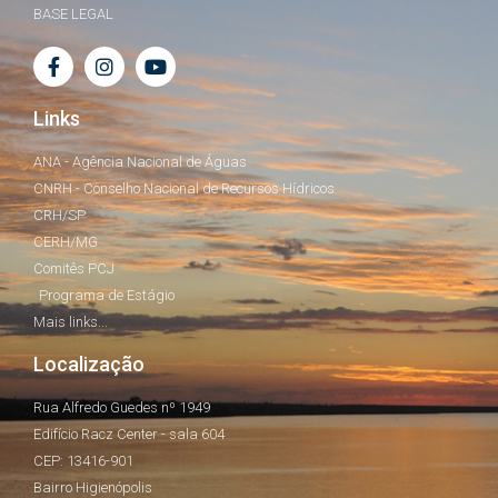
BASE LEGAL
Links
ANA - Agência Nacional de Águas
CNRH - Conselho Nacional de Recursos Hídricos
CRH/SP
CERH/MG
Comitês PCJ
Programa de Estágio
Mais links...
Localização
Rua Alfredo Guedes nº 1949
Edifício Racz Center - sala 604
CEP: 13416-901
Bairro Higienópolis