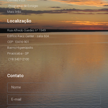
Comitês PCJ
Programa de Estágio
Mais links...
Localização
Rua Alfredo Guedes nº 1949
Edifício Racz Center - sala 604
CEP: 13416-901
Bairro Higienópolis
Piracicaba - SP
(19) 3437-2100
Contato