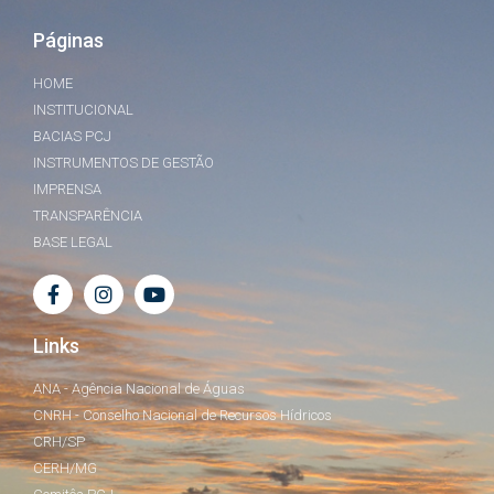
Páginas
HOME
INSTITUCIONAL
BACIAS PCJ
INSTRUMENTOS DE GESTÃO
IMPRENSA
TRANSPARÊNCIA
BASE LEGAL
Links
ANA - Agência Nacional de Águas
CNRH - Conselho Nacional de Recursos Hídricos
CRH/SP
CERH/MG