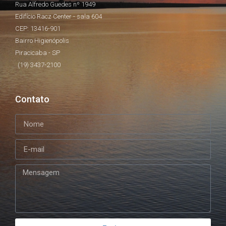
Rua Alfredo Guedes nº 1949
Edifício Racz Center - sala 604
CEP: 13416-901
Bairro Higienópolis
Piracicaba - SP
(19) 3437-2100
Contato