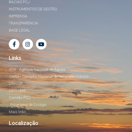
BACIAS PCJ
INSTRUMENTOS DE GESTÃO
IMPRENSA
TRANSPARÊNCIA
BASE LEGAL
Links
ANA - Agência Nacional de Águas
CNRH - Conselho Nacional de Recursos Hídricos
CRH/SP
CERH/MG
Comitês PCJ
Programa de Estágio
Mais links...
Localização