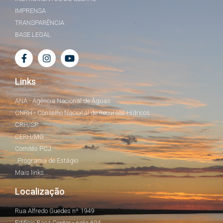
IMPRENSA
TRANSPARÊNCIA
BASE LEGAL
Links
ANA - Agência Nacional de Águas
CNRH - Conselho Nacional de Recursos Hídricos
CRH/SP
CERH/MG
Comitês PCJ
Programa de Estágio
Mais links...
Localização
Rua Alfredo Guedes nº 1949
Edifício Racz Center - sala 604