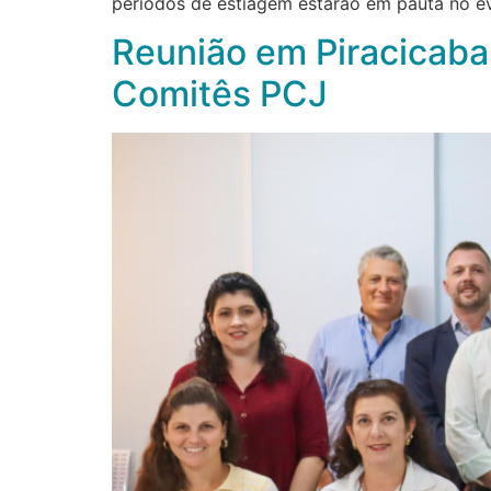
períodos de estiagem estarão em pauta no ev
Reunião em Piracicaba
Comitês PCJ