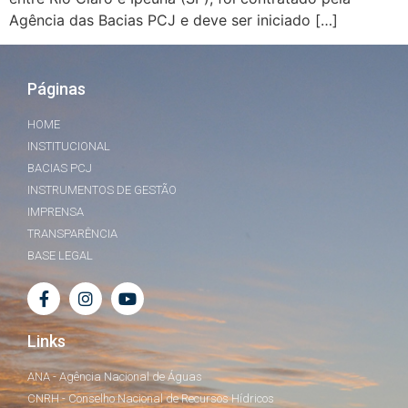
Agência das Bacias PCJ e deve ser iniciado […]
Páginas
HOME
INSTITUCIONAL
BACIAS PCJ
INSTRUMENTOS DE GESTÃO
IMPRENSA
TRANSPARÊNCIA
BASE LEGAL
Links
ANA - Agência Nacional de Águas
CNRH - Conselho Nacional de Recursos Hídricos