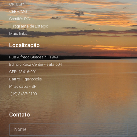
CRH/SP
CERH/MG
Comitês PCJ
Programa de Estágio
Mais links...
Localização
Rua Alfredo Guedes nº 1949
Edifício Racz Center - sala 604
CEP: 13416-901
Bairro Higienópolis
Piracicaba - SP
(19) 3437-2100
Contato