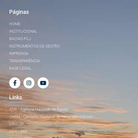
Páginas
HOME
INSTITUCIONAL
BACIAS PCJ
INSTRUMENTOS DE GESTÃO
IMPRENSA
TRANSPARÊNCIA
BASE LEGAL
Links
ANA - Agência Nacional de Águas
CNRH - Conselho Nacional de Recursos Hídricos
CRH/SP
CERH/MG