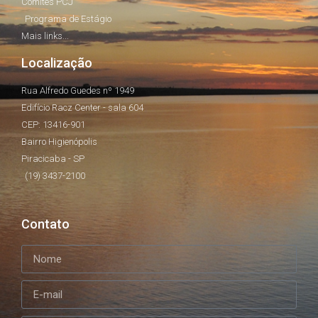
Comitês PCJ
Programa de Estágio
Mais links...
Localização
Rua Alfredo Guedes nº 1949
Edifício Racz Center - sala 604
CEP: 13416-901
Bairro Higienópolis
Piracicaba - SP
(19) 3437-2100
Contato