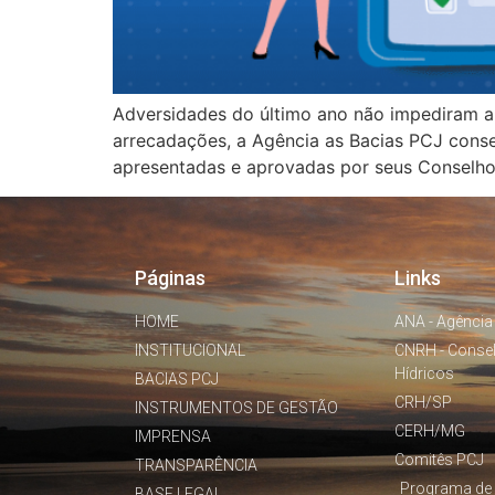
Adversidades do último ano não impediram a 
arrecadações, a Agência as Bacias PCJ conse
apresentadas e aprovadas por seus Conselhos
Páginas
Links
HOME
ANA - Agência
INSTITUCIONAL
CNRH - Conse
Hídricos
BACIAS PCJ
CRH/SP
INSTRUMENTOS DE GESTÃO
CERH/MG
IMPRENSA
Comitês PCJ
TRANSPARÊNCIA
Programa de 
BASE LEGAL