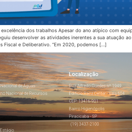
excelência dos trabalhos Apesar do ano atípico com equip
guiu desenvolver as atividades inerentes a sua atuação a
 Fiscal e Deliberativo. “Em 2020, podemos […]
Localização
 Nacional de Águas
Rua Alfredo Guedes nº 1949
lho Nacional de Recursos
Edifício Racz Center - sala 604
CEP: 13416-901
Bairro Higienópolis
Piracicaba - SP
(19) 3437-2100
Estágio