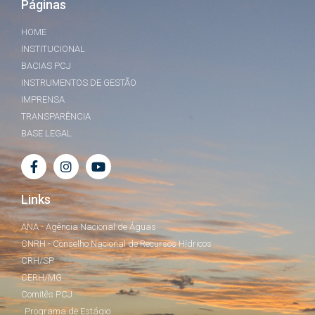
Páginas
HOME
INSTITUCIONAL
BACIAS PCJ
INSTRUMENTOS DE GESTÃO
IMPRENSA
TRANSPARÊNCIA
BASE LEGAL
Links
ANA - Agência Nacional de Águas
CNRH - Conselho Nacional de Recursos Hídricos
CRH/SP
CERH/MG
Comitês PCJ
Programa de Estágio