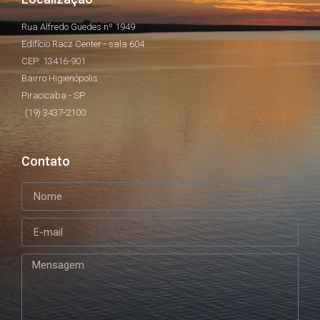
Rua Alfredo Guedes nº 1949
Edifício Racz Center - sala 604
CEP: 13416-901
Bairro Higienópolis
Piracicaba - SP
(19) 3437-2100
Contato