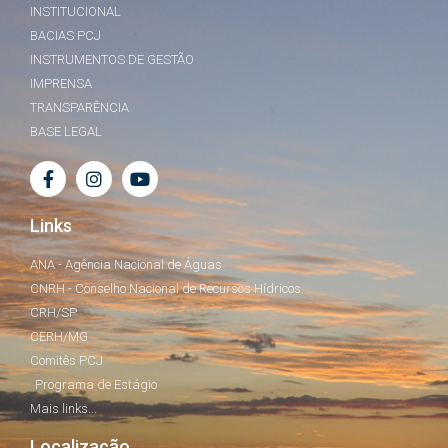
INSTITUCIONAL
BACIAS PCJ
INSTRUMENTOS DE GESTÃO
IMPRENSA
TRANSPARÊNCIA
BASE LEGAL
Links
ANA - Agência Nacional de Águas
CNRH - Conselho Nacional de Recursos Hídricos
CRH/SP
CERH/MG
Comitês PCJ
Programa de Estágio
Mais links...
Localização