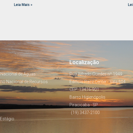
Leia Mais »
Lei
Localização
 Nacional de Águas
Rua Alfredo Guedes nº 1949
lho Nacional de Recursos
Edifício Racz Center - sala 604
CEP: 13416-901
Bairro Higienópolis
Piracicaba - SP
(19) 3437-2100
Estágio