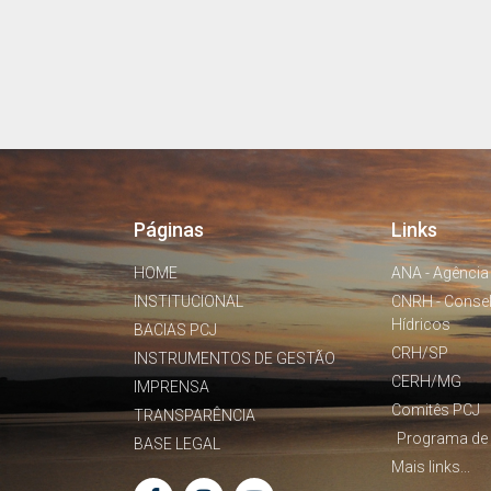
Páginas
Links
HOME
ANA - Agência
INSTITUCIONAL
CNRH - Conse
Hídricos
BACIAS PCJ
CRH/SP
INSTRUMENTOS DE GESTÃO
CERH/MG
IMPRENSA
Comitês PCJ
TRANSPARÊNCIA
Programa de 
BASE LEGAL
Mais links...