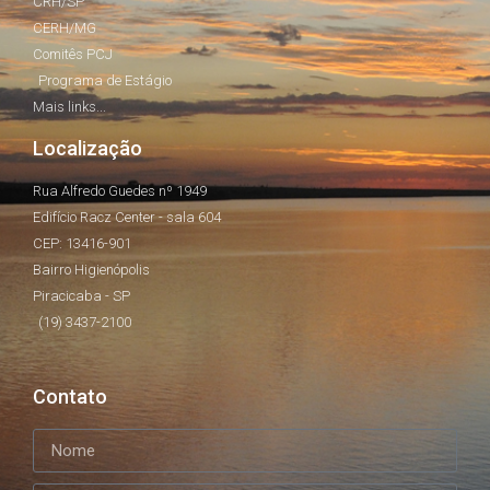
CRH/SP
CERH/MG
Comitês PCJ
Programa de Estágio
Mais links...
Localização
Rua Alfredo Guedes nº 1949
Edifício Racz Center - sala 604
CEP: 13416-901
Bairro Higienópolis
Piracicaba - SP
(19) 3437-2100
Contato