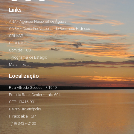
Links
ANA - Agência Nacional de Águas
CNRH - Conselho Nacional de Recursos Hídricos
CRH/SP
CERH/MG
Comitês PCJ
Programa de Estágio
Mais links...
Localização
Rua Alfredo Guedes nº 1949
Edifício Racz Center - sala 604
CEP: 13416-901
Bairro Higienópolis
Piracicaba - SP
(19) 3437-2100