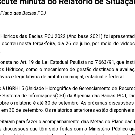
scute minuta do Relatório de Situaçã
 Plano das Bacias PCJ
 Hídricos das Bacias PCJ 2022 (Ano base 2021) foi apresentada
ocorreu nesta terça-feira, dia 26 de julho, por meio de vide
.
nsta no Art. 19 da Lei Estadual Paulista no 7.663/91, que insti
s Hídricos, como o mecanismo de gestão destinado a avaliaçã
vos e legislativos de âmbito municipal, estadual e federal.
à UGRHI 5 (Unidade Hidrográfica de Gerenciamento de Recursos H
 de Sistema de Informações(CSI) da Agência das Bacias PCJ, 
bre o relatório é até 30 de setembro. As próximas discussões
 em 30 de setembro. Os relatórios anteriores estão disponívei
itaram para fazer o acompanhamento das Metas do Plano das B
 as discussões que têm sido feitas com o Ministério Público q