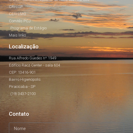
CRH/SP
CERH/MG
Comitês PCJ
Programa de Estágio
Mais links...
Localização
Rua Alfredo Guedes nº 1949
Edifício Racz Center - sala 604
CEP: 13416-901
Bairro Higienópolis
Piracicaba - SP
(19) 3437-2100
Contato