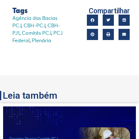
Compartilhar
Tags
Agência das Bacias
PCJ
,
CBH-PCJ
,
CBH-
PJ1
,
Comitês PCJ
,
PCJ
Federal
,
Plenária
Leia também