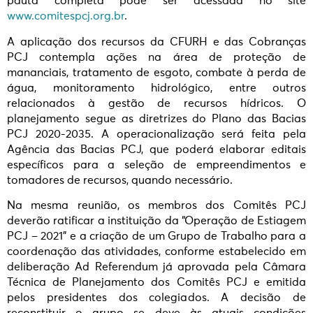
pauta completa pode ser acessada no site
www.comitespcj.org.br
.
A aplicação dos recursos da CFURH e das Cobranças
PCJ contempla ações na área de proteção de
mananciais, tratamento de esgoto, combate à perda de
água, monitoramento hidrológico, entre outros
relacionados à gestão de recursos hídricos. O
planejamento segue as diretrizes do Plano das Bacias
PCJ 2020-2035. A operacionalização será feita pela
Agência das Bacias PCJ, que poderá elaborar editais
específicos para a seleção de empreendimentos e
tomadores de recursos, quando necessário.
Na mesma reunião, os membros dos Comitês PCJ
deverão ratificar a instituição da “Operação de Estiagem
PCJ – 2021” e a criação de um Grupo de Trabalho para a
coordenação das atividades, conforme estabelecido em
deliberação Ad Referendum já aprovada pela Câmara
Técnica de Planejamento dos Comitês PCJ e emitida
pelos presidentes dos colegiados. A decisão de
reconstituir o grupo se deve às atuais condições