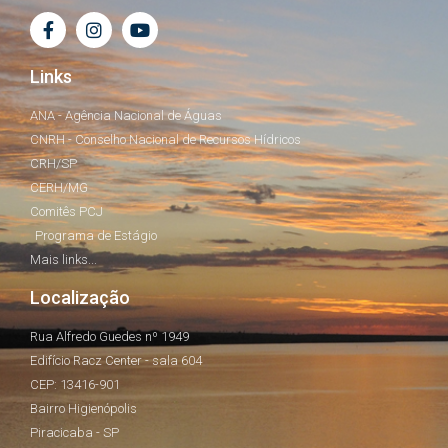
Links
ANA - Agência Nacional de Águas
CNRH - Conselho Nacional de Recursos Hídricos
CRH/SP
CERH/MG
Comitês PCJ
Programa de Estágio
Mais links...
Localização
Rua Alfredo Guedes nº 1949
Edifício Racz Center - sala 604
CEP: 13416-901
Bairro Higienópolis
Piracicaba - SP