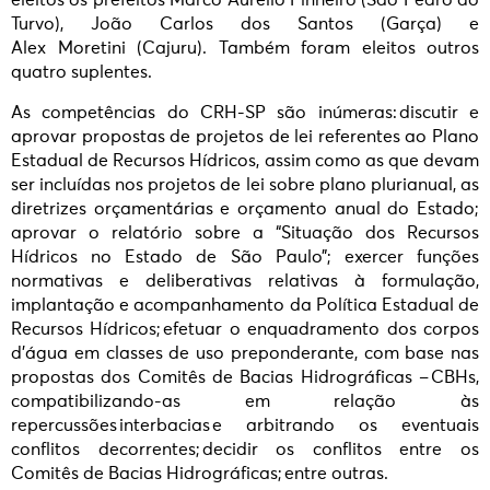
eleitos os prefeitos Marco Aurélio Pinheiro (São Pedro do
Turvo), João Carlos dos Santos (Garça) e
Alex Moretini (Cajuru). Também foram eleitos outros
quatro suplentes.
As competências do CRH-SP são inúmeras: discutir e
aprovar propostas de projetos de lei referentes ao Plano
Estadual de Recursos Hídricos, assim como as que devam
ser incluídas nos projetos de lei sobre plano plurianual, as
diretrizes orçamentárias e orçamento anual do Estado;
aprovar o relatório sobre a “Situação dos Recursos
Hídricos no Estado de São Paulo”; exercer funções
normativas e deliberativas relativas à formulação,
implantação e acompanhamento da Política Estadual de
Recursos Hídricos; efetuar o enquadramento dos corpos
d’água em classes de uso preponderante, com base nas
propostas dos Comitês de Bacias Hidrográficas – CBHs,
compatibilizando-as em relação às
repercussões interbacias e arbitrando os eventuais
conflitos decorrentes; decidir os conflitos entre os
Comitês de Bacias Hidrográficas; entre outras.