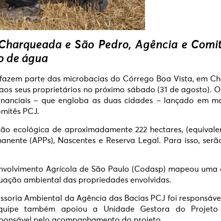
e Charqueada e São Pedro, Agência e Comi
o de água
 fazem parte das microbacias do Córrego Boa Vista, em C
aos seus proprietários no próximo sábado (31 de agosto). O 
Mananciais – que engloba as duas cidades – lançado em 
omitês PCJ.
ação ecológica de aproximadamente 222 hectares, (equival
ente (APPs), Nascentes e Reserva Legal. Para isso, serã
olvimento Agrícola de São Paulo (Codasp) mapeou uma áre
ituação ambiental das propriedades envolvidas.
soria Ambiental da Agência das Bacias PCJ foi responsável
quipe também apoiou a Unidade Gestora do Projeto
sponsável pelo acompanhamento do projeto.