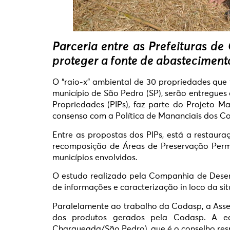
Parceria entre as Prefeituras d
proteger a fonte de abasteciment
O “raio-x” ambiental de 30 propriedades que
município de São Pedro (SP), serão entregues 
Propriedades (PIPs), faz parte do Projeto 
consenso com a Política de Mananciais dos C
Entre as propostas dos PIPs, está a restaur
recomposição de Áreas de Preservação Perman
municípios envolvidos.
O estudo realizado pela Companhia de Desenv
de informações e caracterização in loco da s
Paralelamente ao trabalho da Codasp, a Asses
dos produtos gerados pela Codasp. A e
Charqueada/São Pedro), que é o conselho re