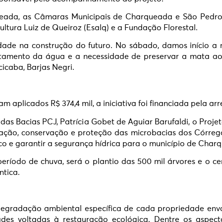
eada, as Câmaras Municipais de Charqueada e São Pedro
ultura Luiz de Queiroz (Esalq) e a Fundação Florestal.
dade na construção do futuro. No sábado, damos início a
atamento da água e a necessidade de preservar a mata ao 
icaba, Barjas Negri.
am aplicados R$ 374,4 mil, a iniciativa foi financiada pela 
das Bacias PCJ, Patrícia Gobet de Aguiar Barufaldi, o Pro
ação, conservação e proteção das microbacias dos Córreg
o e garantir a segurança hídrica para o município de Charq
período de chuva, será o plantio das 500 mil árvores e o c
ntica.
degradação ambiental específica de cada propriedade en
des voltadas à restauração ecológica. Dentre os aspec