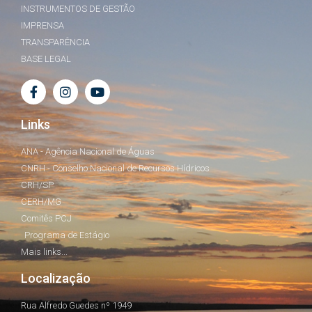
INSTRUMENTOS DE GESTÃO
IMPRENSA
TRANSPARÊNCIA
BASE LEGAL
Links
ANA - Agência Nacional de Águas
CNRH - Conselho Nacional de Recursos Hídricos
CRH/SP
CERH/MG
Comitês PCJ
Programa de Estágio
Mais links...
Localização
Rua Alfredo Guedes nº 1949