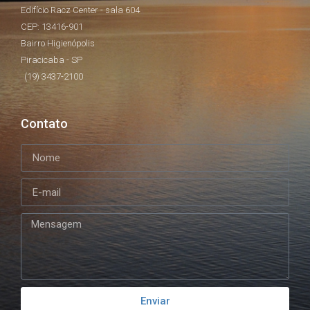
Edifício Racz Center - sala 604
CEP: 13416-901
Bairro Higienópolis
Piracicaba - SP
(19) 3437-2100
Contato
Enviar