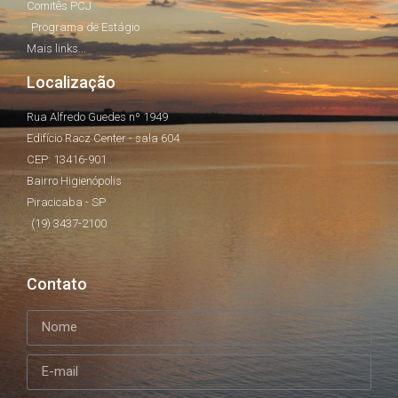
Comitês PCJ
Programa de Estágio
Mais links...
Localização
Rua Alfredo Guedes nº 1949
Edifício Racz Center - sala 604
CEP: 13416-901
Bairro Higienópolis
Piracicaba - SP
(19) 3437-2100
Contato