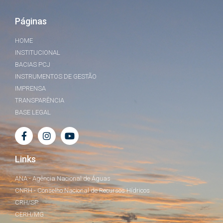
Páginas
HOME
INSTITUCIONAL
BACIAS PCJ
INSTRUMENTOS DE GESTÃO
IMPRENSA
TRANSPARÊNCIA
BASE LEGAL
Links
ANA - Agência Nacional de Águas
CNRH - Conselho Nacional de Recursos Hídricos
CRH/SP
CERH/MG