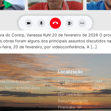
iva do Conirp, Vanessa Kuhl 20 de fevereiro de 2026 O pro
s obras foram alguns dos principais assuntos discutidos n
-feira, 20 de fevereiro, por videoconferência. A […]
Localização
 Nacional de Águas
Rua Alfredo Guedes nº 1949
lho Nacional de Recursos
Edifício Racz Center - sala 604
CEP: 13416-901
Bairro Higienópolis
Piracicaba - SP