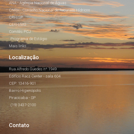
ANA - Agência Nacional de Águas
CNRH - Conselho Nacional de Recursos Hídricos
CRH/SP
CERH/MG
Comitês PCJ
Programa de Estágio
Mais links...
Localização
Rua Alfredo Guedes nº 1949
Edifício Racz Center - sala 604
CEP: 13416-901
Bairro Higienópolis
Piracicaba - SP
(19) 3437-2100
Contato