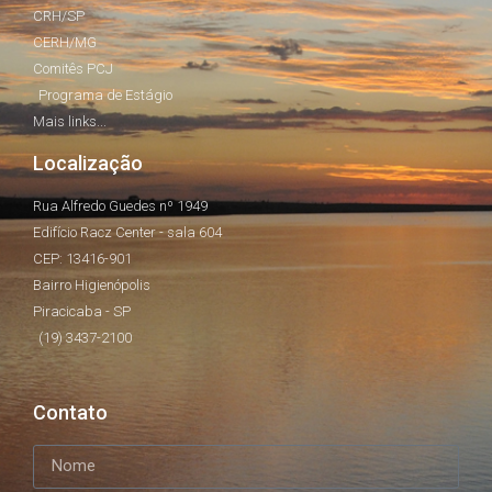
CRH/SP
CERH/MG
Comitês PCJ
Programa de Estágio
Mais links...
Localização
Rua Alfredo Guedes nº 1949
Edifício Racz Center - sala 604
CEP: 13416-901
Bairro Higienópolis
Piracicaba - SP
(19) 3437-2100
Contato