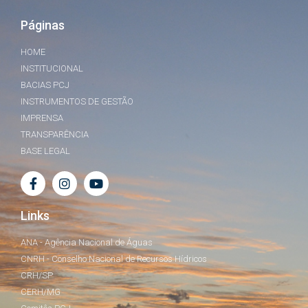
Páginas
HOME
INSTITUCIONAL
BACIAS PCJ
INSTRUMENTOS DE GESTÃO
IMPRENSA
TRANSPARÊNCIA
BASE LEGAL
Links
ANA - Agência Nacional de Águas
CNRH - Conselho Nacional de Recursos Hídricos
CRH/SP
CERH/MG