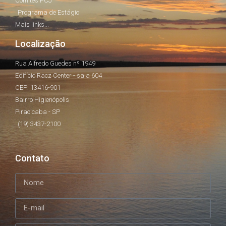
Comitês PCJ
Programa de Estágio
Mais links...
Localização
Rua Alfredo Guedes nº 1949
Edifício Racz Center - sala 604
CEP: 13416-901
Bairro Higienópolis
Piracicaba - SP
(19) 3437-2100
Contato