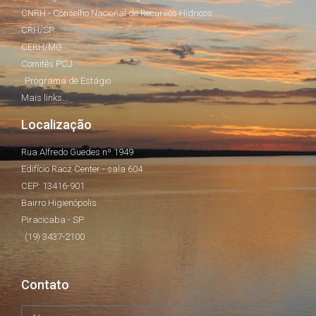
CNRH - Conselho Nacional de Recursos Hídricos
CRH/SP
CERH/MG
Comitês PCJ
Programa de Estágio
Mais links...
Localização
Rua Alfredo Guedes nº 1949
Edifício Racz Center - sala 604
CEP: 13416-901
Bairro Higienópolis
Piracicaba - SP
(19) 3437-2100
Contato