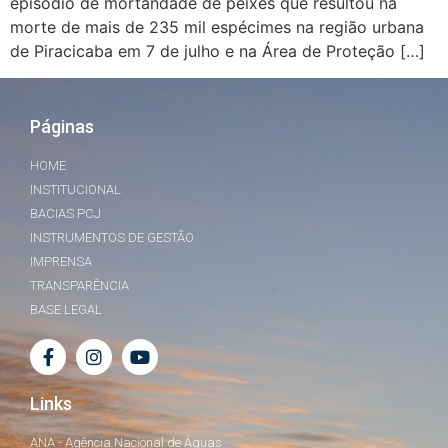
episódio de mortandade de peixes que resultou na
morte de mais de 235 mil espécimes na região urbana
de Piracicaba em 7 de julho e na Área de Proteção […]
Páginas
HOME
INSTITUCIONAL
BACIAS PCJ
INSTRUMENTOS DE GESTÃO
IMPRENSA
TRANSPARÊNCIA
BASE LEGAL
Links
ANA - Agência Nacional de Águas