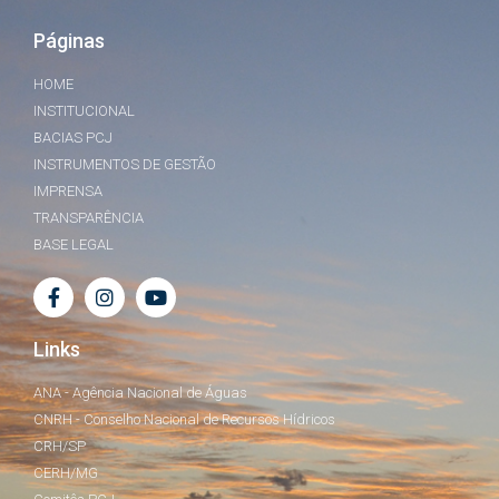
Páginas
HOME
INSTITUCIONAL
BACIAS PCJ
INSTRUMENTOS DE GESTÃO
IMPRENSA
TRANSPARÊNCIA
BASE LEGAL
Links
ANA - Agência Nacional de Águas
CNRH - Conselho Nacional de Recursos Hídricos
CRH/SP
CERH/MG