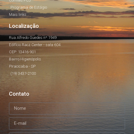
Comitês PCJ
Programa de Estágio
Mais links...
Localização
Rua Alfredo Guedes nº 1949
Edifício Racz Center - sala 604
CEP: 13416-901
Bairro Higienópolis
Piracicaba - SP
(19) 3437-2100
Contato