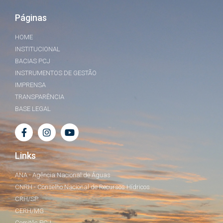
Páginas
HOME
INSTITUCIONAL
BACIAS PCJ
INSTRUMENTOS DE GESTÃO
IMPRENSA
TRANSPARÊNCIA
BASE LEGAL
Links
ANA - Agência Nacional de Águas
CNRH - Conselho Nacional de Recursos Hídricos
CRH/SP
CERH/MG
Comitês PCJ