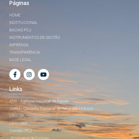
Páginas
HOME
INSTITUCIONAL
BACIAS PCJ
INSTRUMENTOS DE GESTÃO
IMPRENSA
TRANSPARÊNCIA
BASE LEGAL
Links
ANA - Agência Nacional de Águas
CNRH - Conselho Nacional de Recursos Hídricos
CRH/SP
CERH/MG
Comitês PCJ
Programa de Estágio