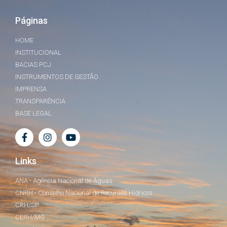
Páginas
HOME
INSTITUCIONAL
BACIAS PCJ
INSTRUMENTOS DE GESTÃO
IMPRENSA
TRANSPARÊNCIA
BASE LEGAL
Links
ANA - Agência Nacional de Águas
CNRH - Conselho Nacional de Recursos Hídricos
CRH/SP
CERH/MG