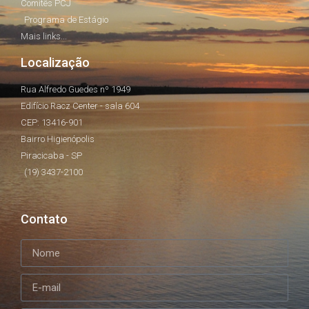
Comitês PCJ
Programa de Estágio
Mais links...
Localização
Rua Alfredo Guedes nº 1949
Edifício Racz Center - sala 604
CEP: 13416-901
Bairro Higienópolis
Piracicaba - SP
(19) 3437-2100
Contato