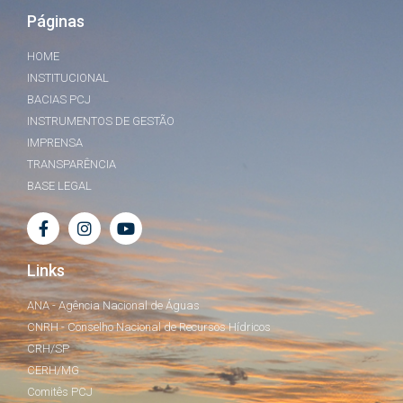
Páginas
HOME
INSTITUCIONAL
BACIAS PCJ
INSTRUMENTOS DE GESTÃO
IMPRENSA
TRANSPARÊNCIA
BASE LEGAL
Links
ANA - Agência Nacional de Águas
CNRH - Conselho Nacional de Recursos Hídricos
CRH/SP
CERH/MG
Comitês PCJ