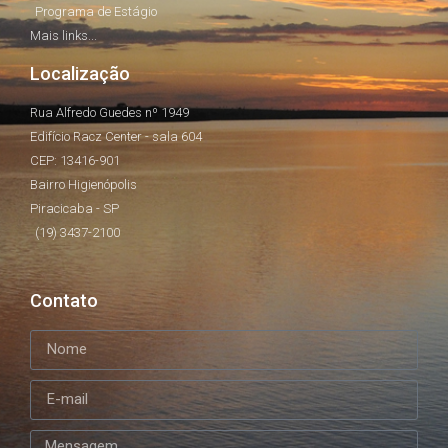
Programa de Estágio
Mais links...
Localização
Rua Alfredo Guedes nº 1949
Edifício Racz Center - sala 604
CEP: 13416-901
Bairro Higienópolis
Piracicaba - SP
(19) 3437-2100
Contato