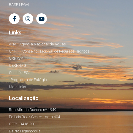
BASE LEGAL
Links
ANA - Agência Nacional de Águas
CNRH - Conselho Nacional de Recursos Hídricos
CRH/SP
CERH/MG
Comitês PCJ
Programa de Estágio
Mais links...
Localização
Rua Alfredo Guedes nº 1949
Edifício Racz Center - sala 604
CEP: 13416-901
Bairro Higienópolis