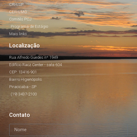
CRH/SP
CERH/MG
Comitês PCJ
Programa de Estágio
Mais links...
Localização
Rua Alfredo Guedes nº 1949
Edifício Racz Center - sala 604
CEP: 13416-901
Bairro Higienópolis
Piracicaba - SP
(19) 3437-2100
Contato