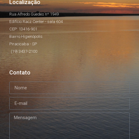
Localização
Rua Alfredo Guedes nº 1949
Edifício Racz Center - sala 604
CEP: 13416-901
Bairro Higienópolis
Piracicaba - SP
(19) 3437-2100
Contato