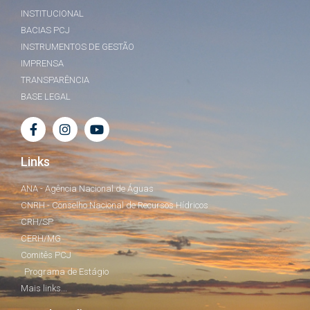
INSTITUCIONAL
BACIAS PCJ
INSTRUMENTOS DE GESTÃO
IMPRENSA
TRANSPARÊNCIA
BASE LEGAL
Links
ANA - Agência Nacional de Águas
CNRH - Conselho Nacional de Recursos Hídricos
CRH/SP
CERH/MG
Comitês PCJ
Programa de Estágio
Mais links...