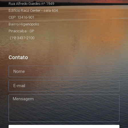
Rua Alfredo Guedes nº 1949
Edifício Racz Center - sala 604
CEP: 13416-901
Bairro Higienópolis
Piracicaba - SP
(19) 3437-2100
Contato