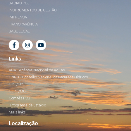
BACIAS PCJ
INSTRUMENTOS DE GESTÃO
IMPRENSA
TRANSPARÊNCIA
BASE LEGAL
Links
ANA - Agência Nacional de Águas
CNRH - Conselho Nacional de Recursos Hídricos
CRH/SP
CERH/MG
Comitês PCJ
Programa de Estágio
Mais links...
Localização