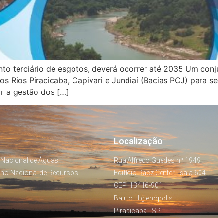
nto terciário de esgotos, deverá ocorrer até 2035 Um conj
os Rios Piracicaba, Capivari e Jundiaí (Bacias PCJ) para 
r a gestão dos […]
Localização
 Nacional de Águas
Rua Alfredo Guedes nº 1949
lho Nacional de Recursos
Edifício Racz Center - sala 604
CEP: 13416-901
Bairro Higienópolis
Piracicaba - SP