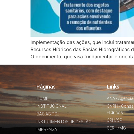
Implementação das ações, que inclui tratame
Recursos Hídricos das Bacias Hidrográficas d
O documento, que visa fundamentar e orienta
Páginas
Links
HOME
ANA - Agência
INSTITUCIONAL
CNRH - Conse
Hídricos
BACIAS PCJ
CRH/SP
INSTRUMENTOS DE GESTÃO
CERH/MG
IMPRENSA